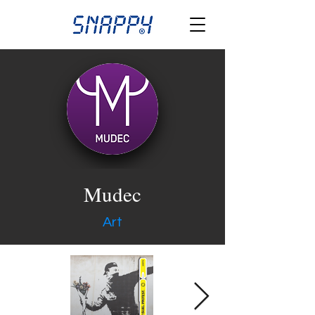
Mudec
Art